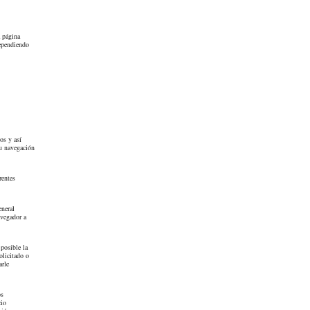
a página
dependiendo
os y así
su navegación
rentes
eneral
avegador a
 posible la
olicitado o
arle
os
cio