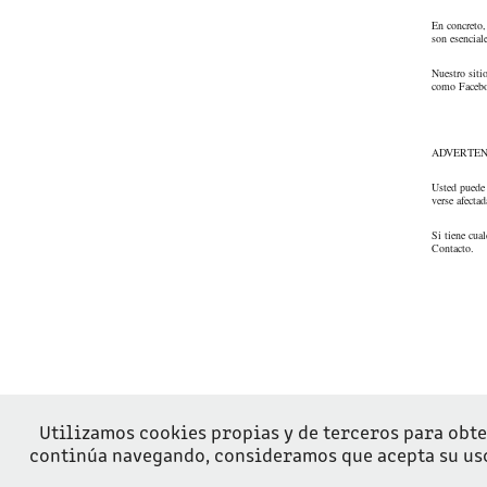
En concreto,
son esencial
Nuestro siti
como Faceboo
ADVERTEN
Usted puede 
verse afectad
Si tiene cua
Contacto.
Utilizamos cookies propias y de terceros para obte
continúa navegando, consideramos que acepta su us