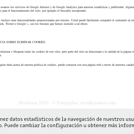
 usamos los servicios de Google Adsense y de Google Analytics para nuestras estadísticas y publicidad. Alguna
es para el funcionamiento del sitio, por ejemplo el buscador incorporado.
o incluye otras funcionalidades proporcionadas por terceros. Usted puede fácilmente compartir el contenido en re
k, Twitter o Google +, con los botones que hemos incluido a tal efecto.
CIA SOBRE ELIMINAR COOKIES.
eliminar y bloquear todas las cookies de este sitio, pero parte del sitio no funcionará o la calidad de la página
a.
lquier duda acerca de nuestra política de cookies, puede contactar con esta página web a través de nuestros canale
Bookman 2026 - © Fotografías: monikasantos.com
ner datos estadísticos de la navegación de nuestros usu
o. Puede cambiar la configuración u obtener más info