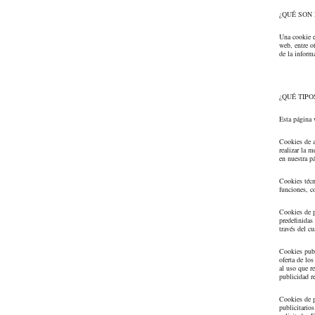
¿QUÉ SON 
Una cookie e
web, entre o
de la inform
¿QUÉ TIPO
Esta página 
Cookies de a
realizar la m
en nuestra p
Cookies técni
funciones, c
Cookies de p
predefinidas
través del cu
Cookies publ
oferta de lo
al uso que r
publicidad r
Cookies de p
publicitario