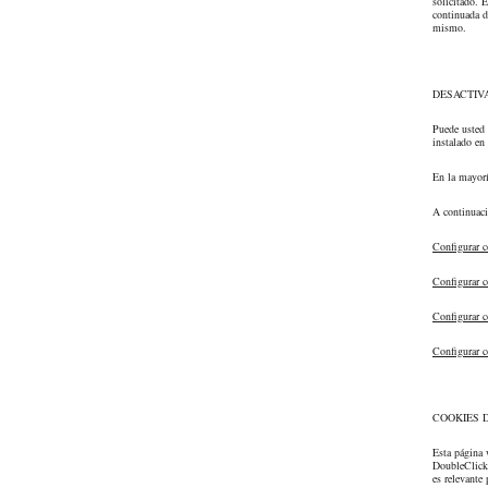
solicitado. 
continuada d
mismo.
DESACTIV
Puede usted 
instalado en
En la mayorí
A continuaci
Configurar 
Configurar c
Configurar c
Configurar c
COOKIES 
Esta página 
DoubleClick 
es relevante