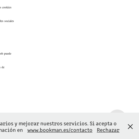
s cookies
des sociales
 web puede
s de
arios y mejorar nuestros servicios. Si acepta o
rmación en
www.bookman.es/contacto
Rechazar