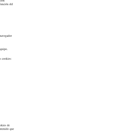
ción
función del
 navegador
equipo.
s cookies:
ookies de
ontenido que