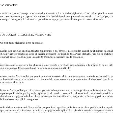
LAS COOKIES?
s un fichero que se descarga en su ordenador al acceder a determinadas páginas web. Las cookies permiten a un
tras cosas, almacenar y recuperar información sobre los hábitos de navegación de un usuario o de su equipo y, 
ación que contengan y de la forma en que utilice su equipo, pueden utilizarse para reconocer al usuario.
S DE COOKIES UTILIZA ESTA PÁGINA WEB?
web utiliza los siguientes tipos de cookies:
nálisis: Son aquéllas que bien tratadas por nosotros o por terceros, nos permiten cuantificar el número de usuari
edición y análisis estadístico de la utilización que hacen los usuarios del servicio ofertado. Para ello se analiza 
ágina web con el fin de mejorar la oferta de productos o servicios que le ofrecemos.
cas: Son aquellas que permiten al usuario la navegación a través del área restringida y la utilización de sus dife
omo por ejemplo, llevar a cambio el proceso de compra de un artículo.
ersonalización: Son aquellas que permiten al usuario acceder al servicio con algunas características de carácter g
 en función de una serie de criterios en el terminal del usuario como por ejemplo serian el idioma o el tipo de n
al se conecta al servicio.
icitarias: Son aquéllas que, bien tratadas por esta web o por terceros, permiten gestionar de la forma más eficaz
s espacios publicitarios que hay en la página web, adecuando el contenido del anuncio al contenido del servicio s
ealice de nuestra página web. Para ello podemos analizar sus hábitos de navegación en Internet y podemos mostr
elacionada con su perfil de navegación.
ublicidad comportamental: Son aquellas que permiten la gestión, de la forma más eficaz posible, de los espaci
s que, en su caso, el editor haya incluido en una página web, aplicación o plataforma desde la que presta el servi