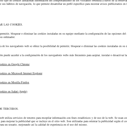
Este tipo de cookies almacenan información del comportamiento de los visitantes obtenida a través de la observa
e sus hábitos de navegación, lo que permite desarrollar un perfil específico para mostrar avisos publicitarios en 
AR LAS COOKIES.
permitir, bloquear o eliminar las cookies instaladas en su equipo mediante la configuración de las opciones del
 su ordenador.
a de los navegadores web se ofrece la posibilidad de permitir, bloquear o eliminar las cookies instaladas en su 
ón puede acceder a la configuración de los navegadores webs más frecuentes para aceptar, instalar o desactivar la
cookies en Google Chrome
ookies en Microsoft Internet Explorer
ookies en Mozilla Firefox
ookies en Safari (Apple)
DE TERCEROS.
web utiliza servicios de terceros para recopilar información con fines estadísticos y de uso de la web. Se usan c
para mejorar la publicidad que se incluye en el sitio web. Son utilizadas para orientar la publicidad según el c
 para un usuario, mejorando así la calidad de experiencia en el uso del mismo.